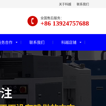
关于科越
|
联系我们
全国售后服务：
+86 13924757688
商务合作
联系我们
科越店铺