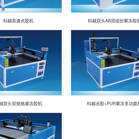
科越高速点胶机
科越双头AB双组份果冻胶
越双头双规格果冻胶机
科越点胶+PUR果冻多功能