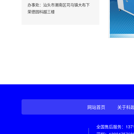
办事处：汕头市潮南区司马镇大布下
荣德园科越三楼
网站首页
关于科
全国售后服务：13715