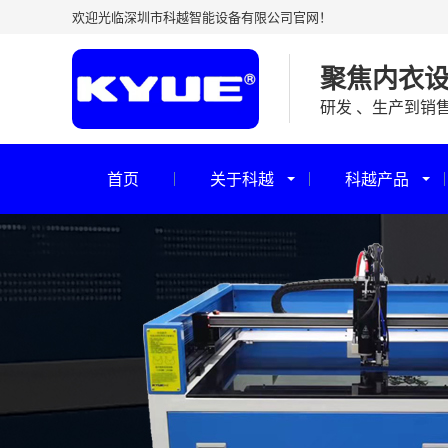
欢迎光临深圳市科越智能设备有限公司官网！
聚焦内衣设
研发 、生产到销
首页
关于科越
科越产品