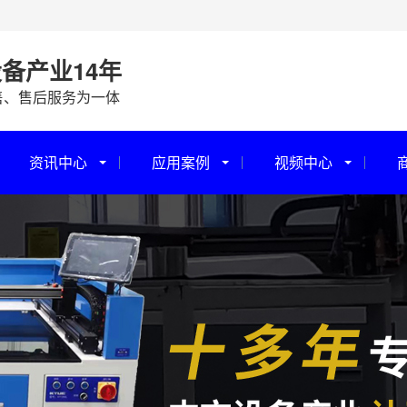
备产业14年
售、售后服务为一体
资讯中心
应用案例
视频中心