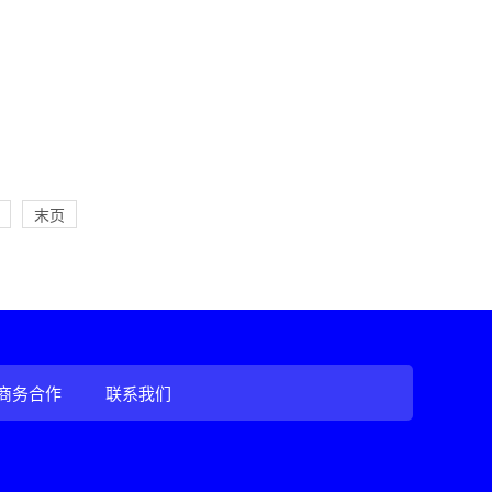
末页
商务合作
联系我们