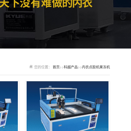
您的位置：
首页
>>
科越产品
>>
内衣点胶机果冻机